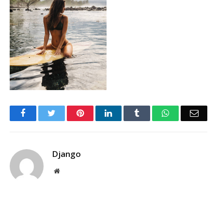
Facebook
Twitter
Pinterest
LinkedIn
Tumblr
WhatsApp
Emai
Django
Website