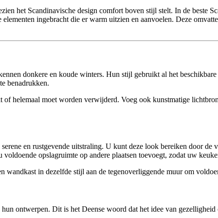
en het Scandinavische design comfort boven stijl stelt. In de beste S
elementen ingebracht die er warm uitzien en aanvoelen. Deze omvatte
ennen donkere en koude winters. Hun stijl gebruikt al het beschikbare 
 te benadrukken.
f helemaal moet worden verwijderd. Voeg ook kunstmatige lichtbronnen 
serene en rustgevende uitstraling. U kunt deze look bereiken door de v
u voldoende opslagruimte op andere plaatsen toevoegt, zodat uw keuken o
n wandkast in dezelfde stijl aan de tegenoverliggende muur om voldoe
un ontwerpen. Dit is het Deense woord dat het idee van gezelligheid