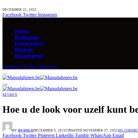
DECEMBER 22, 2023
Facebook
Twitter
Instagram
Friday, August 7
Home
Badkamer
Kamerplant
Keuken
Slaapkamer
Facebook
Twitter
Instagram
KEUKEN
Hoe u de look voor uzelf kunt b
BY
DJANGO
DECEMBER 3, 2021
UPDATED:
NOVEMBER 17, 2022
NO COMME
Facebook
Twitter
Pinterest
LinkedIn
Tumblr
WhatsApp
Email