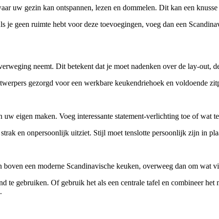
aar uw gezin kan ontspannen, lezen en dommelen. Dit kan een knusse 
ls je geen ruimte hebt voor deze toevoegingen, voeg dan een Scandinav
rweging neemt. Dit betekent dat je moet nadenken over de lay-out, de op
werpers gezorgd voor een werkbare keukendriehoek en voldoende zitpl
uw eigen maken. Voeg interessante statement-verlichting toe of wat tex
rak en onpersoonlijk uitziet. Stijl moet tenslotte persoonlijk zijn in plaat
n boven een moderne Scandinavische keuken, overweeg dan om wat vinta
d te gebruiken. Of gebruik het als een centrale tafel en combineer he
.