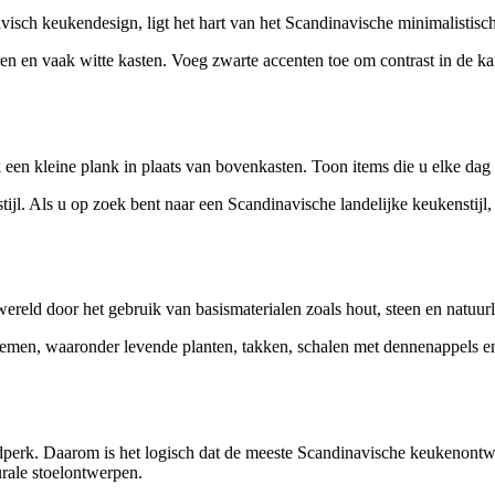
avisch keukendesign, ligt het hart van het Scandinavische minimalistisch
en en vaak witte kasten. Voeg zwarte accenten toe om contrast in de ka
k een kleine plank in plaats van bovenkasten. Toon items die u elke dag 
tijl. Als u op zoek bent naar een Scandinavische landelijke keukenstijl, 
reld door het gebruik van basismaterialen zoals hout, steen en natuurlij
men, waaronder levende planten, takken, schalen met dennenappels en n
jdperk. Daarom is het logisch dat de meeste Scandinavische keukenontw
urale stoelontwerpen.