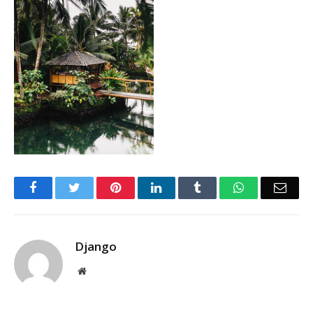
Facebook
Twitter
Pinterest
LinkedIn
Tumblr
WhatsApp
Emai
Django
Website