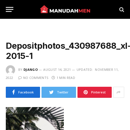
Depositphotos_430987688_xl
2015-1
BY
DJANGO
AUGUST 14, 2021
UPDATED:
NOVEMBER 11,
2022
NO COMMENTS
1 MIN READ
Facebook
Twitter
Pinterest