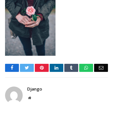
Facebook
Twitter
Pinterest
LinkedIn
Tumblr
WhatsApp
Emai
Django
Website