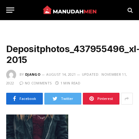
Depositphotos_437955496_xl
2015
BY
DJANGO
AUGUST 14, 2021
UPDATED:
NOVEMBER 11,
2022
NO COMMENTS
1 MIN READ
Facebook
Twitter
Pinterest