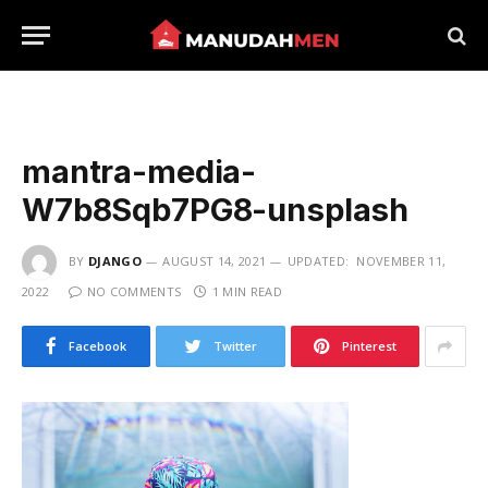
mantra-media-
W7b8Sqb7PG8-unsplash
BY
DJANGO
AUGUST 14, 2021
UPDATED:
NOVEMBER 11,
2022
NO COMMENTS
1 MIN READ
Facebook
Twitter
Pinterest