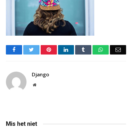
Facebook
Twitter
Pinterest
LinkedIn
Tumblr
WhatsApp
Emai
Django
Website
Mis het niet